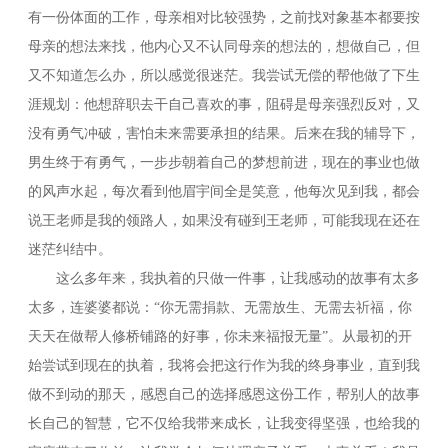
有一份体面的工作，母亲相对比较强势，之前找对象基本都要按
母亲的想法来找，他内心又不认同母亲的想法的，想做自己，但
又不知道怎么办，所以感觉很迷茫。我尝试无偿的帮他做了下生
涯规划：他想辞职去干自己喜欢的事，阻碍是母亲强烈反对，又
没有勇气冲破，害怕未来需要承担的结果。后来在我的辅导下，
男生终于有勇气，一步步朝着自己的梦想前进，现在的事业也做
的风声水起，每次看到他眉宇间全是笑意，他每次见到我，都会
说王老师是我的领路人，如果没有碰到王老师，可能我现在还在
迷茫纠结中。
这么多年来，我执着的只做一件事，让我感动的故事有太多
太多，连婆婆都说：“你无需捐款、无需放生、无需去祈福，你
天天在做帮人修桥铺路的好事，你未来福报无量”。从最初的开
始尝试到现在的执着，我将会把这行作为我的终身事业，直到我
做不到动的那天，感恩自己的选择感恩这份工作，帮别人的故事
长自己的智慧，它不仅给我带来成长，让我变得坚强，也给我的