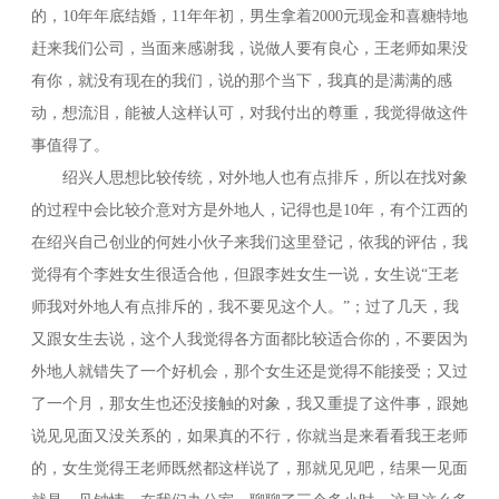
的，10年年底结婚，11年年初，男生拿着2000元现金和喜糖特地
赶来我们公司，当面来感谢我，说做人要有良心，王老师如果没
有你，就没有现在的我们，说的那个当下，我真的是满满的感
动，想流泪，能被人这样认可，对我付出的尊重，我觉得做这件
事值得了。
绍兴人思想比较传统，对外地人也有点排斥，所以在找对象
的过程中会比较介意对方是外地人，记得也是10年，有个江西的
在绍兴自己创业的何姓小伙子来我们这里登记，依我的评估，我
觉得有个李姓女生很适合他，但跟李姓女生一说，女生说“王老
师我对外地人有点排斥的，我不要见这个人。”；过了几天，我
又跟女生去说，这个人我觉得各方面都比较适合你的，不要因为
外地人就错失了一个好机会，那个女生还是觉得不能接受；又过
了一个月，那女生也还没接触的对象，我又重提了这件事，跟她
说见见面又没关系的，如果真的不行，你就当是来看看我王老师
的，女生觉得王老师既然都这样说了，那就见见吧，结果一见面