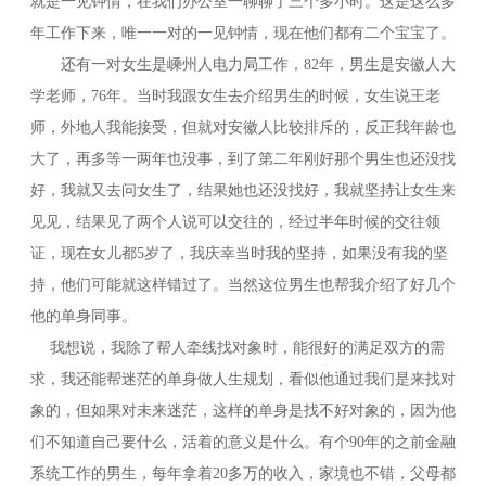
就是一见钟情，在我们办公室一聊聊了三个多小时。这是这么多
年工作下来，唯一一对的一见钟情，现在他们都有二个宝宝了。
还有一对女生是嵊州人电力局工作，82年，男生是安徽人大
学老师，76年。当时我跟女生去介绍男生的时候，女生说王老
师，外地人我能接受，但就对安徽人比较排斥的，反正我年龄也
大了，再多等一两年也没事，到了第二年刚好那个男生也还没找
好，我就又去问女生了，结果她也还没找好，我就坚持让女生来
见见，结果见了两个人说可以交往的，经过半年时候的交往领
证，现在女儿都5岁了，我庆幸当时我的坚持，如果没有我的坚
持，他们可能就这样错过了。当然这位男生也帮我介绍了好几个
他的单身同事。
我想说，我除了帮人牵线找对象时，能很好的满足双方的需
求，我还能帮迷茫的单身做人生规划，看似他通过我们是来找对
象的，但如果对未来迷茫，这样的单身是找不好对象的，因为他
们不知道自己要什么，活着的意义是什么。有个90年的之前金融
系统工作的男生，每年拿着20多万的收入，家境也不错，父母都