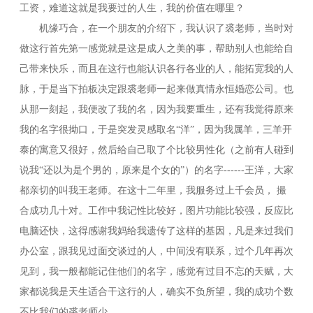
工资，难道这就是我要过的人生，我的价值在哪里？
机缘巧合，在一个朋友的介绍下，我认识了裘老师，当时对
做这行首先第一感觉就是这是成人之美的事，帮助别人也能给自
己带来快乐，而且在这行也能认识各行各业的人，能拓宽我的人
脉，于是当下拍板决定跟裘老师一起来做真情永恒婚恋公司。也
从那一刻起，我便改了我的名，因为我要重生，还有我觉得原来
我的名字很拗口，于是突发灵感取名“洋”，因为我属羊，三羊开
泰的寓意又很好，然后给自己取了个比较男性化（之前有人碰到
说我“还以为是个男的，原来是个女的”）的名字------王洋，大家
都亲切的叫我王老师。在这十二年里，我服务过上千会员， 撮
合成功几十对。工作中我记性比较好，图片功能比较强，反应比
电脑还快，这得感谢我妈给我遗传了这样的基因，凡是来过我们
办公室，跟我见过面交谈过的人，中间没有联系，过个几年再次
见到，我一般都能记住他们的名字，感觉有过目不忘的天赋，大
家都说我是天生适合干这行的人，确实不负所望，我的成功个数
不比我们的裘老师少。