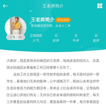


王老师简介
王老师简介
绍兴总店
资深婚恋指导师、从业十二年
23688
0
0
0
工号：33
人气
好评
中评
差评
大家好，我是真情永恒婚恋的王老师，地地道道的绍兴人，在真
情永恒婚恋从事服务工作已经整整十五年了。
这份工作之前我是一所培智学校的老师，每天面对这样一群
学生，看着他们无辜的眼神，心中感慨万千，既担心未来这些学
生连自食其力的能力都没有，将来走上社会谈何幸福，父母临终
怎么放心弃他们而去；又对自己的未来感到很郁闷和迷茫，每天
工作重复的说着同样几句话，重复做着同一件事，每月拿着固定