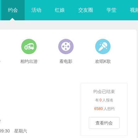
约会
活动
红娘
交友圈
学堂
视



餐
相约出游
看电影
欢唱K歌
约会已结束
有
0
人报名
6580
人想约
谓
查看约会
5 09:30 星期六