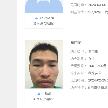
见面时间：
2024-03-0
约会详情：
本人92年，
uid:39370
33岁 绍兴嵊州市
看电影
约会类型：
看电影
约会对象：
女性
费用预算：
100～300元
谁来买单：
我来买单
见面时间：
2024-02-2
约会详情：
看电影热辣滚
小磊磊
31岁 绍兴越城区