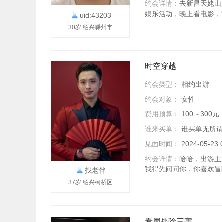
约会详情：
去新昌天姥山
娱乐活动，晚上看电影，
uid:43203
30岁 绍兴嵊州市
时空穿越
约会类型：
相约出游
约会对象：
女性
费用预算：
100～300元
谁来买单：
谁买单无所
见面时间：
2024-05-2
约会详情：
哈哈，出游主
我得先问问你，你喜欢冒险
找老伴
37岁 绍兴柯桥区
看周处除三害