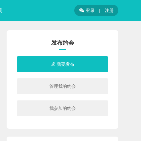
频
登录
|
注册

发布约会
我要发布

管理我的约会
我参加的约会