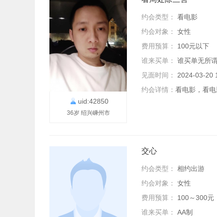
约会类型：
看电影
约会对象：
女性
费用预算：
100元以下
谁来买单：
谁买单无所
见面时间：
2024-03-2
约会详情：
看电影，看电
uid:42850
36岁 绍兴嵊州市
交心
约会类型：
相约出游
约会对象：
女性
费用预算：
100～300元
谁来买单：
AA制