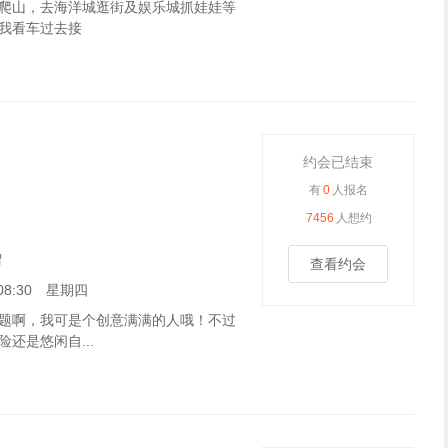
爬山，去海洋城逛街及娱乐城抓娃娃等
我看车过去接
约会已结束
有
0
人报名
7456
人想约
谓
查看约会
3 08:30 星期四
题啊，我可是个创意满满的人哦！不过
还是悠闲自...