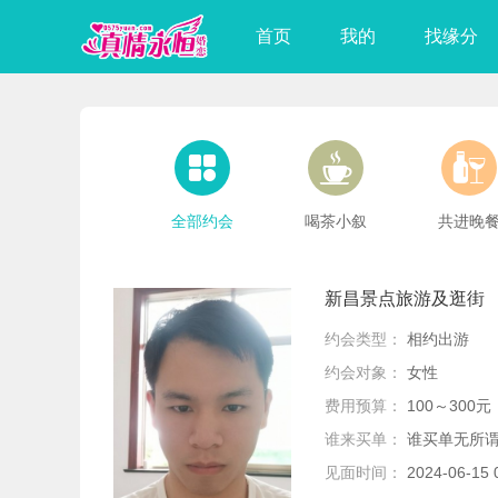
首页
我的
找缘分



全部约会
喝茶小叙
共进晚
新昌景点旅游及逛街
约会类型：
相约出游
约会对象：
女性
费用预算：
100～300元
谁来买单：
谁买单无所
见面时间：
2024-06-1