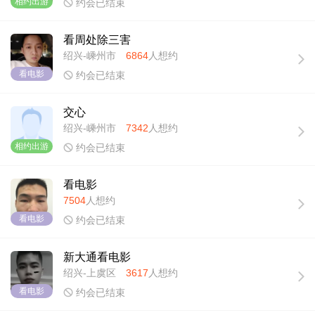
相约出游

约会已结束
看周处除三害
绍兴-嵊州市
6864
人想约
看电影

约会已结束
交心
绍兴-嵊州市
7342
人想约
相约出游

约会已结束
看电影
7504
人想约
看电影

约会已结束
新大通看电影
绍兴-上虞区
3617
人想约
看电影

约会已结束