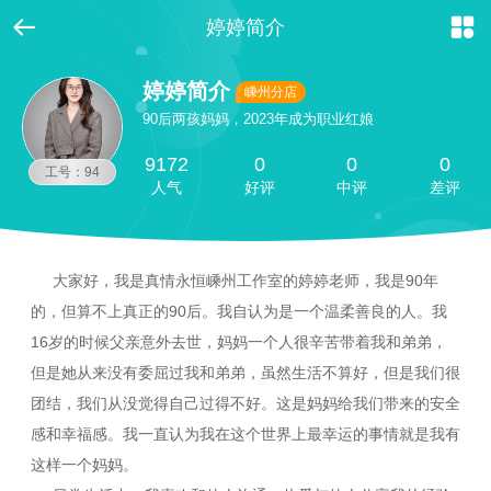


婷婷简介
婷婷简介
嵊州分店
90后两孩妈妈，2023年成为职业红娘
9172
0
0
0
工号：94
人气
好评
中评
差评
大家好，我是真情永恒嵊州工作室的婷婷老师，我是90年
的，但算不上真正的90后。我自认为是一个温柔善良的人。我
16岁的时候父亲意外去世，妈妈一个人很辛苦带着我和弟弟，
但是她从来没有委屈过我和弟弟，虽然生活不算好，但是我们很
团结，我们从没觉得自己过得不好。这是妈妈给我们带来的安全
感和幸福感。我一直认为我在这个世界上最幸运的事情就是我有
这样一个妈妈。