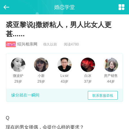


婚恋学堂
裘亚黎说|撒娇粘人，男人比女人更
甚......
绍兴相亲网
很久以前 阅读4780
微波炉
小新
Lv.sir
白冰
房产销售
29岁
29岁
43岁
37岁
44岁
缘分就在一瞬间
联系客服牵线
Q
现在的男女择偶，会提什么样的要求？