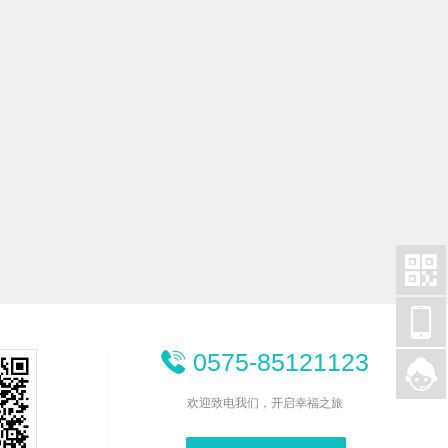


0575-85121123


欢迎致电我们，开启幸福之旅