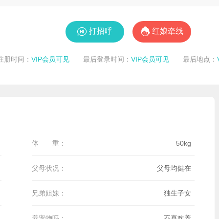


打招呼
红娘牵线
注册时间：
VIP会员可见
最后登录时间：
VIP会员可见
最后地点：
体 重：
50kg
父母状况：
父母均健在
兄弟姐妹：
独生子女
养宠物吗：
不喜欢养