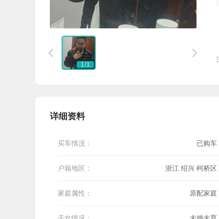


1
/
1
详细资料
买车情况：
已购车
户籍地区：
浙江 绍兴 柯桥区
家庭属性：
原配家庭
子女情况：
未婚未育