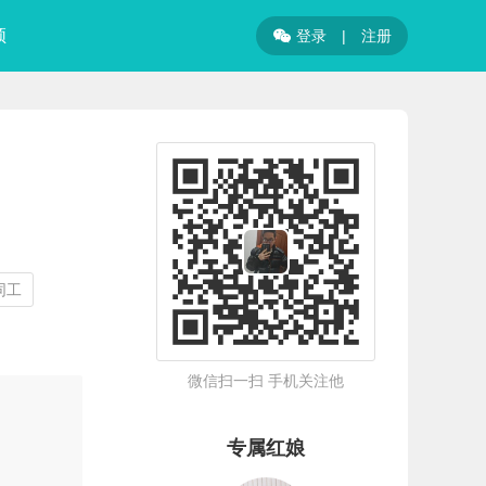
频
登录
|
注册

同工
微信扫一扫 手机关注他
专属红娘