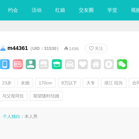
约会
活动
红娘
交友圈
学堂
视
m44361
（UID：31530）
关注


1496
23岁
未婚
170cm
8万以下
大专
浙江 绍兴
合
与父母同住
期望随时结婚
个人独白：
本人男