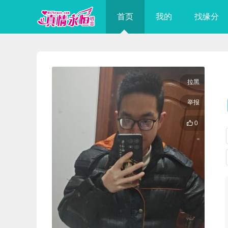
首页
我的
找缘分
拉黑
举报

0