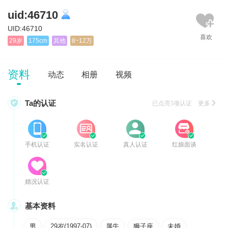
uid:46710
UID:46710
29岁
175cm
其他
8~12万
资料
动态
相册
视频

Ta的认证
已点亮5项认证 更多








手机认证
实名认证
真人认证
红娘面谈


婚况认证

基本资料
男
29岁(1997-07)
属牛
狮子座
未婚