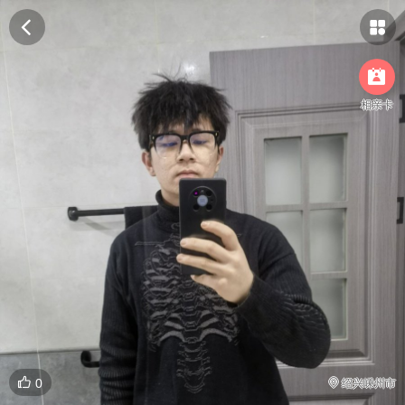



相亲卡

0

绍兴嵊州市