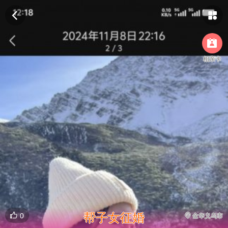



相亲卡
帮子女征婚

0

金华义乌市