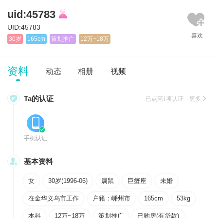
uid:45783
UID:45783
30岁
165cm
策划推广
12万~18万
资料
动态
相册
视频

Ta的认证
已点亮1项认证 更多


手机认证

基本资料
女
30岁(1996-06)
属鼠
巨蟹座
未婚
在金华义乌市工作
户籍：嵊州市
165cm
53kg
本科
12万~18万
策划推广
已购房(有贷款)