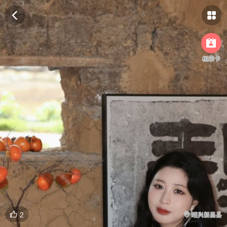



相亲卡

2

绍兴新昌县