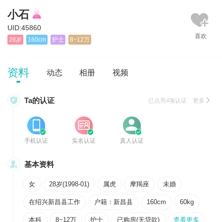
小石
UID:45860
28岁
160cm
护士
8~12万
资料
动态
相册
视频

Ta的认证
已点亮4项认证 更多






手机认证
实名认证
真人认证

基本资料
女
28岁(1998-01)
属虎
摩羯座
未婚
在绍兴新昌县工作
户籍：新昌县
160cm
60kg
本科
8~12万
护士
已购房(无贷款)
查看更多