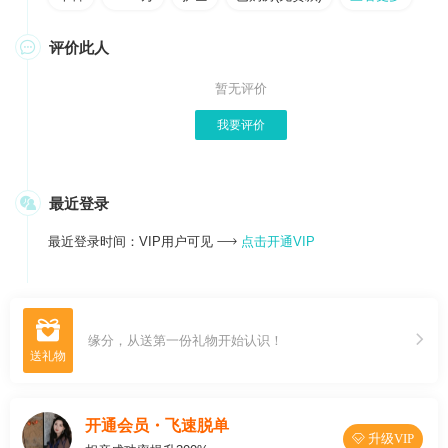

评价此人
暂无评价
我要评价

最近登录
最近登录时间：VIP用户可见
点击开通VIP


缘分，从送第一份礼物开始认识！
开通会员・飞速脱单
 升级VIP