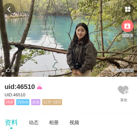



相亲卡

0

杭州滨江区
uid:46510
UID:46510
28岁
150cm
其他
12万~18万
资料
动态
相册
视频