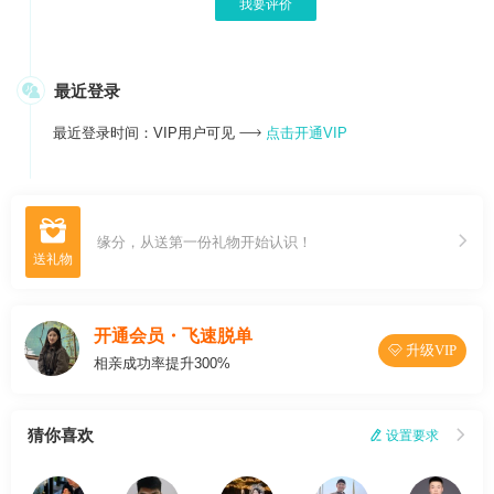
我要评价

最近登录
最近登录时间：VIP用户可见
点击开通VIP


缘分，从送第一份礼物开始认识！
开通会员・飞速脱单
 升级VIP
相亲成功率提升300%
猜你喜欢
 设置要求
