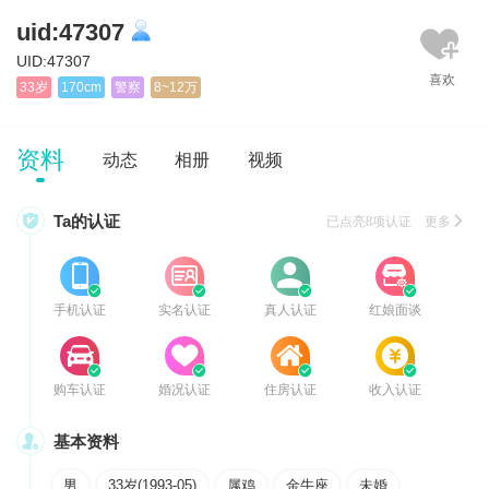
uid:47307
UID:47307
33岁
170cm
警察
8~12万
资料
动态
相册
视频

Ta的认证
已点亮8项认证 更多








手机认证
实名认证
真人认证
红娘面谈








购车认证
婚况认证
住房认证
收入认证

基本资料
男
33岁(1993-05)
属鸡
金牛座
未婚