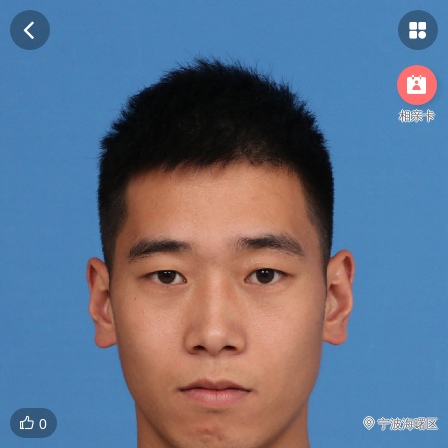



相亲卡

0

宁波海曙区